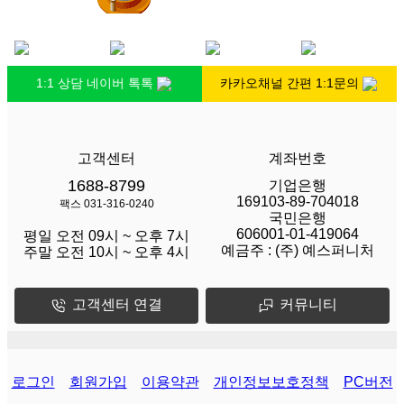
1:1 상담 네이버 톡톡
카카오채널 간편 1:1문의
고객센터
계좌번호
1688-8799
기업은행
169103-89-704018
팩스 031-316-0240
국민은행
606001-01-419064
평일 오전 09시 ~ 오후 7시
예금주 :
(주) 예스퍼니처
주말 오전 10시 ~ 오후 4시
고객센터 연결
커뮤니티
로그인
회원가입
이용약관
개인정보보호정책
PC버전