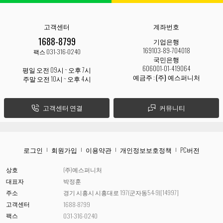
고객센터
계좌번호
1688-8799
기업은행
169103-89-704018
팩스 031-316-0240
국민은행
606001-01-419064
평일 오전 09시 ~ 오후 7시
예금주 :
(주) 예스퍼니처
주말 오전 10시 ~ 오후 4시
고객센터 연결
커뮤니티
로그인
회원가입
이용약관
개인정보보호정책
PC버전
상호
(주)예스퍼니처
대표자
박정훈
주소
경기 시흥시 시흥대로 197(군자동54-9)[14997]
고객센터
1688-8799
팩스
031-316-0240