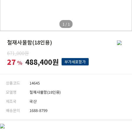
1 / 1
철재사물함(18인용)
671,000원
27
488,400원
%
부가세포함가
상품코드
14645
모델명
철재사물함(18인용)
제조국
국산
배송문의
1688-8799