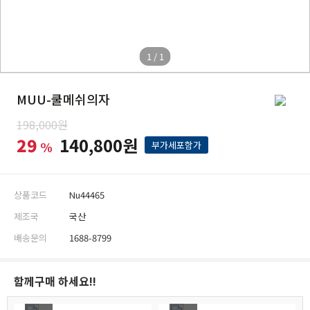
1 / 1
MUU-쿨메쉬의자
198,000원
29
140,800원
%
부가세포함가
상품코드
Nu44465
제조국
국산
배송문의
1688-8799
함께구매 하세요!!