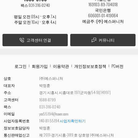
169103-89-704018
팩스 031-316-0240
국민은행
606001-01-419064
평일 오전 09시 ~ 오후 7시
예금주 :
(주) 예스퍼니처
주말 오전 10시 ~ 오후 4시
고객센터 연결
커뮤니티
로그인
회원가입
이용약관
개인정보보호정책
PC버전
상호
(주)예스퍼니처
대표자
박정훈
주소
경기 시흥시 시흥대로 197(군자동54-9)[14997]
고객센터
1688-8799
팩스
031-316-0240
이메일
yes55194@naver.com
사업자등록번호
140-81-55194
사업자확인하기
정보보호담당자
박정훈
통신판매업신고
제 2011-경기시흥-389 호 상호명 (주)예스퍼니처