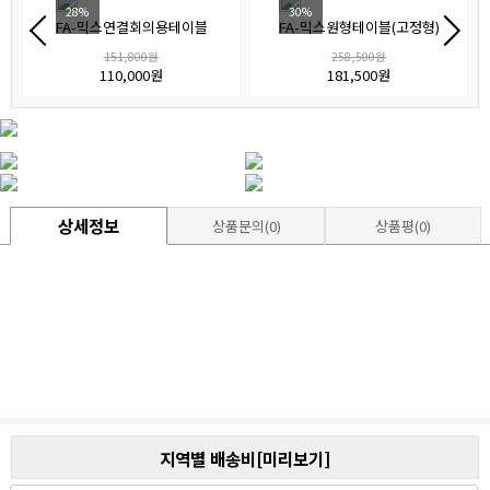
28%
30%
FA-믹스연결회의용테이블
FA-믹스원형테이블(고정형)
151,800원
258,500원
110,000원
181,500원
상세정보
상품문의(0)
상품평(0)
지역별 배송비[미리보기]