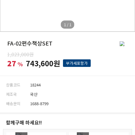
1 / 1
FA-02편수책상SET
1,023,000원
27
743,600원
%
부가세포함가
상품코드
18244
제조국
국산
배송문의
1688-8799
함께구매 하세요!!