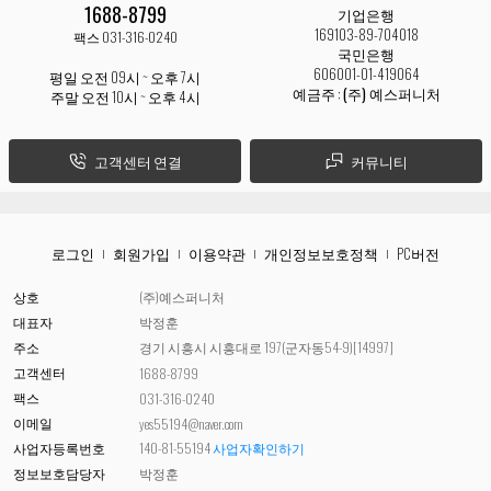
1688-8799
기업은행
169103-89-704018
팩스 031-316-0240
국민은행
606001-01-419064
평일 오전 09시 ~ 오후 7시
예금주 :
(주) 예스퍼니처
주말 오전 10시 ~ 오후 4시
고객센터 연결
커뮤니티
로그인
회원가입
이용약관
개인정보보호정책
PC버전
상호
(주)예스퍼니처
대표자
박정훈
주소
경기 시흥시 시흥대로 197(군자동54-9)[14997]
고객센터
1688-8799
팩스
031-316-0240
이메일
yes55194@naver.com
사업자등록번호
140-81-55194
사업자확인하기
정보보호담당자
박정훈