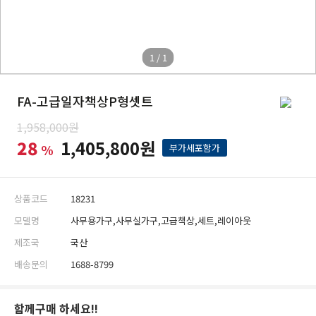
1 / 1
FA-고급일자책상P형셋트
1,958,000원
28
1,405,800원
%
부가세포함가
상품코드
18231
모델명
사무용가구,사무실가구,고급책상,세트,레이아웃
제조국
국산
배송문의
1688-8799
함께구매 하세요!!