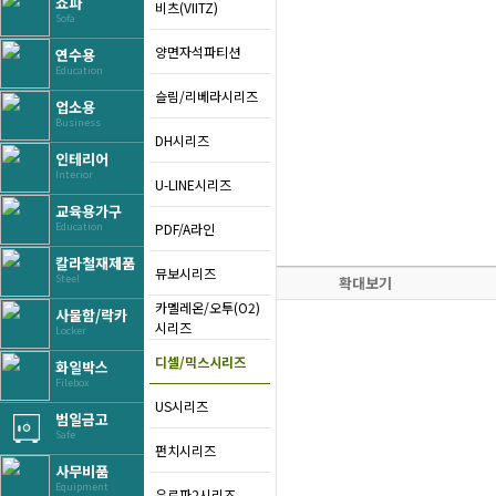
쇼파
비츠(VIITZ)
Sofa
양면자석파티션
연수용
Education
슬림/리베라시리즈
업소용
Business
DH시리즈
인테리어
Interior
U-LINE시리즈
교육용가구
PDF/A라인
Education
칼라철재제품
뮤보시리즈
Steel
확대보기
카멜레온/오투(O2)
사물함/락카
시리즈
Locker
디셀/믹스시리즈
화일박스
Filebox
US시리즈
범일금고
Safe
펀치시리즈
사무비품
Equipment
유로파2시리즈