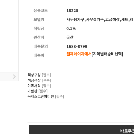
10
연수용테이블
상품코드
18225
모델명
사무용가구,사무실가구,고급책상,세트,
적립금
0.1%
원산지
국산
배송문의
1688-8799
결제페이지에서
[지역별배송비선택]
배송비
책상구성
[필수]
책상색상
[필수]
이동서랍
[필수]
가림판
[필수]
목재스크린파티션
[필수]
바로주