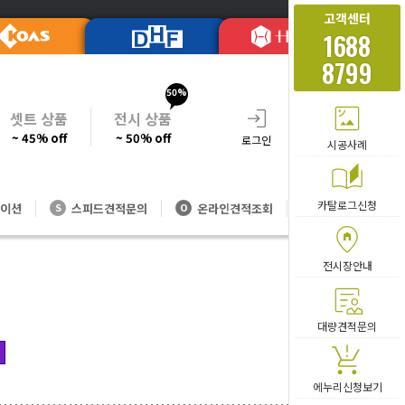
고객센터
1688
8799
50%
셋트 상품
전시 상품
~ 45% off
~ 50% off
로그인
회원가입
주문조회
시공사례
카탈로그신청
이션
스피드견적문의
온라인견적조회
대량방문견적
S
O
V
전시장안내
카테고리 
대량견적문의
에누리신청보기