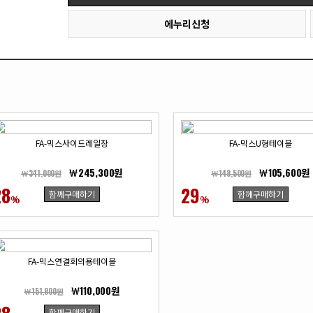
에누리신청
FA-믹스사이드레일장
FA-믹스U형테이블
￦245,300원
￦105,600원
￦341,000원
￦148,500원
28
29
함께구매하기
함께구매하기
%
%
FA-믹스연결회의용테이블
￦110,000원
￦151,800원
함께구매하기