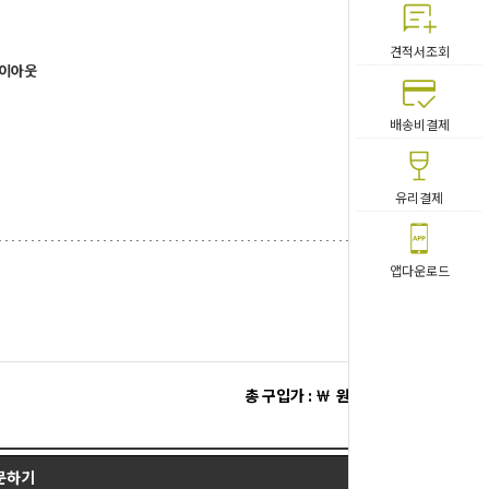
견적서조회
레이아웃
배송비결제
유리결제
앱다운로드
총 구입가 : ￦
원
문하기