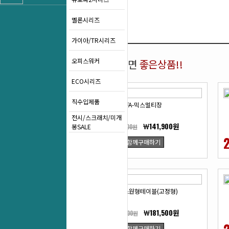
멜론시리즈
가이아/TR시리즈
오피스워커
함께 구매하면
좋은상품!!
ECO시리즈
직수입제품
FA-믹스멀티장
전시/스크래치/미개
￦141,900원
봉SALE
￦198,000원
28
함께구매하기
%
FA-믹스원형테이블(고정형)
￦181,500원
￦258,500원
함께구매하기