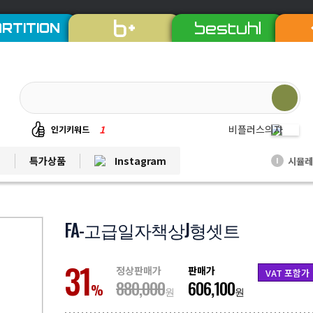
RTITION
1
비플러스의자
인기키워드
2
칼라철재
트
특가상품
Instagram
시뮬레
I
3
세트상품
4
리더풀메쉬의자
5
양면자석파티션
FA-고급일자책상J형셋트
6
퀸즈중역책상
31
7
듀오백체어
정상판매가
판매가
VAT 포함가
880,000
606,100
8
EL프리미엄파티션
%
원
원
9
발리회전의자