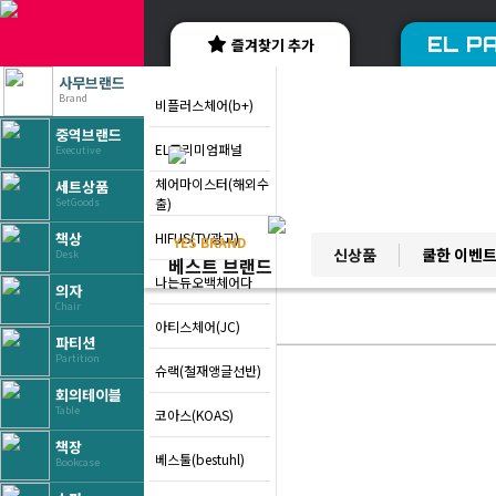
EL PA
즐겨찾기 추가
사무브랜드
Brand
비플러스체어(b+)
중역브랜드
EL프리미엄패널
Executive
체어마이스터(해외수
세트상품
출)
SetGoods
HIFUS(TV광고)
책상
YES BRAND
신상품
쿨한 이벤
Desk
베스트 브랜드
나는듀오백체어다
의자
Chair
아티스체어(JC)
파티션
Partition
슈랙(철재앵글선반)
회의테이블
Table
코아스(KOAS)
책장
베스툴(bestuhl)
Bookcase