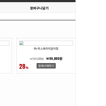
장바구니담기
FA-믹스유리미닫이장
FA-
￦96,800원
￦134,200원
￦266,200
28
27
함께구매하기
함
%
%