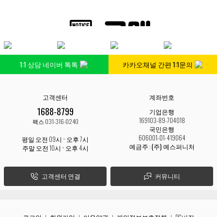
1:1 상담 네이버 톡톡
카카오채널 간편 1:1문의
고객센터
계좌번호
1688-8799
기업은행
169103-89-704018
팩스 031-316-0240
국민은행
606001-01-419064
평일 오전 09시 ~ 오후 7시
예금주 :
(주) 예스퍼니처
주말 오전 10시 ~ 오후 4시
고객센터 연결
커뮤니티
로그인
회원가입
이용약관
개인정보보호정책
PC버전