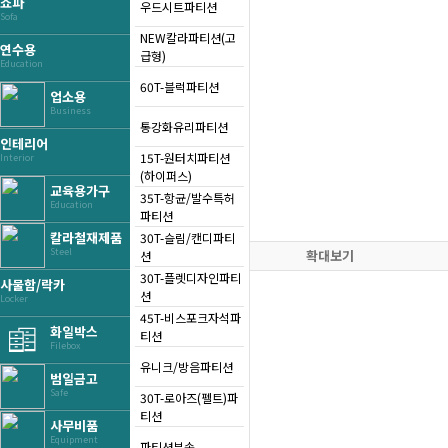
쇼파
우드시트파티션
Sofa
NEW칼라파티션(고
연수용
급형)
Education
60T-블럭파티션
업소용
Business
통강화유리파티션
인테리어
15T-원터치파티션
Interior
(하이퍼스)
교육용가구
35T-항균/발수특허
Education
파티션
칼라철재제품
30T-슬림/캔디파티
Steel
확대보기
션
30T-플렛디자인파티
사물함/락카
션
Locker
45T-비스포크자석파
화일박스
티션
Filebox
유니크/방음파티션
범일금고
Safe
30T-로아즈(펠트)파
티션
사무비품
Equipment
파티션부속