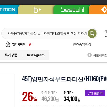
TITION
~
6
퀸즈중역책상
인기키워드
7
듀오백체어
특가상품
Instagram
시뮬레이
I
8
EL프리미엄파티션
9
발리회전의자
10
연수용테이블
45T)양면자석우드파티션/H1160(PV
1
비플러스의자
26
2
칼라철재
정상판매가
판매가
VAT 포함가
46,200
34,100
3
세트상품
%
원
원
4
리더풀메쉬의자