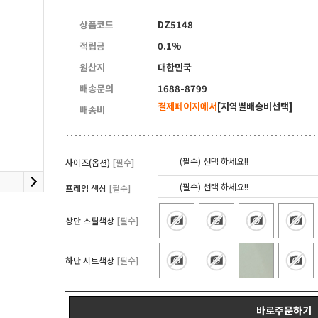
5
양면자석파티션
상품코드
DZ5148
적립금
0.1%
원산지
대한민국
배송문의
1688-8799
결제페이지에서
[지역별배송비선택]
배송비
(필수) 선택 하세요!!
사이즈(옵션)
[필수]
(필수) 선택 하세요!!
프레임 색상
[필수]
상단 스틸색상
[필수]
하단 시트색상
[필수]
바로주문하기