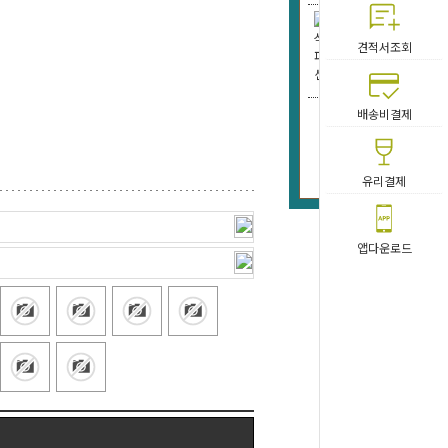
45T)양
견적서조회
리우드
75,
배송비결제
45T)
션/부
8,
유리결제
앱다운로드