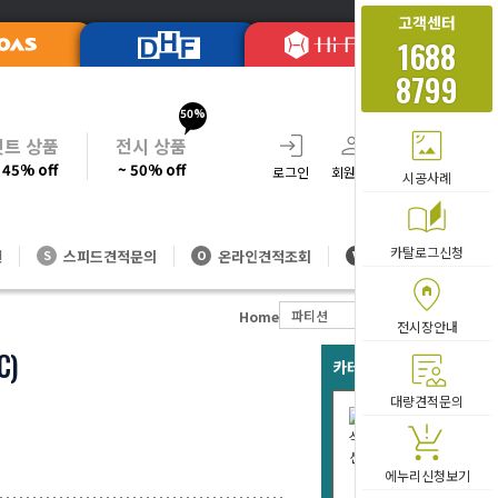
고객센터
1688
8799
50%
셋트 상품
전시 상품
 45% off
~ 50% off
로그인
회원가입
주문조회
장바
시공사례
카탈로그신청
션
스피드견적문의
온라인견적조회
대량방문견적
S
O
V
파티션
45T-양면자석
Home
전시장안내
C)
카테고리 베스트 아이템
대량견적문의
45T)양
티션
34,
에누리신청보기