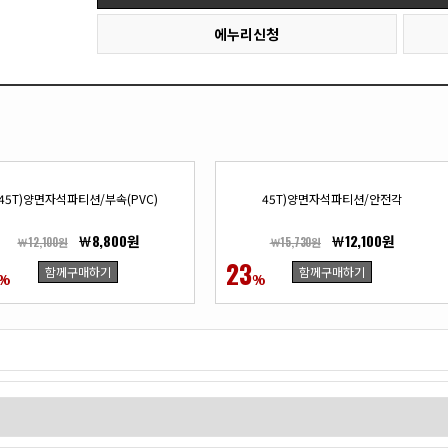
에누리신청
45T)양면자석파티션/부속(PVC)
45T)양면자석파티션/안전각
￦8,800원
￦12,100원
￦12,100원
￦15,730원
23
함께구매하기
함께구매하기
%
%