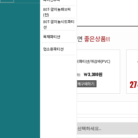
80T-알미늄패브릭
(천)
80T-알미늄시트파티
션
목재파티션
함께 구매하면
좋은상품!!
업소용파티션
45T)양면자석파티션/마감바(PVC)
￦3,300원
￦4,400원
25
27
함께구매하기
%