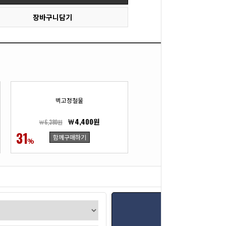
장바구니담기
벽고정철물
￦4,400원
￦6,380원
31
함께구매하기
%