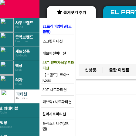
EL PAR
즐겨찾기 추가
사무브랜드
EL프리미엄패널(고
Brand
급형)
중역브랜드
스크린파티션
Executive
세트상품
패브릭천파티션
SetGoods
45T-양면자석우드파
책상
YES BRAND
티션
신상품
쿨한 이벤트
Desk
베스트 브랜드
【브랜드】코아스
의자
Koas
Chair
30T-시트파티션
파티션
Partition
패브릭+시트파티션
회의테이블
Table
칼라시트파티션
책장
플렉스파티션(멀티
Bookcase
탭)