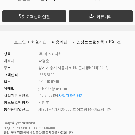
고객센터 연결
커뮤니티
로그인
회원가입
이용약관
개인정보보호정책
PC버전
상호
(주)예스퍼니처
대표자
박정훈
주소
경기 시흥시 시흥대로 197(군자동54-9)[14997]
고객센터
1688-8799
팩스
031-316-0240
이메일
yes55194@naver.com
사업자등록번호
140-81-55194
사업자확인하기
정보보호담당자
박정훈
통신판매업신고
제 2011-경기시흥-389 호 상호명 (주)예스퍼니처
Copyright ⓒ yes55194@naver.com
All Rights Reserved Any questions to
yes55194@naver.com
공정 거래 위원회에서 인증한 표준약관을 사용합니다.