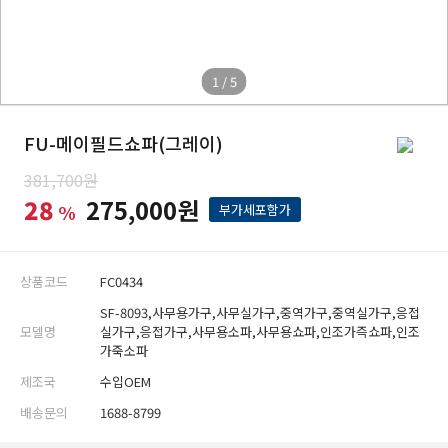
1 / 5
FU-메이필드쇼파(그레이)
381,700원
28
275,000원
%
부가세포함가
상품코드
FC0434
SF-8093,사무용가구,사무실가구,중역가구,중역실가구,응접
모델명
실가구,응접가구,사무용소파,사무용쇼파,인조가즉쇼파,인조
가죽소파
제조국
수입OEM
배송문의
1688-8799