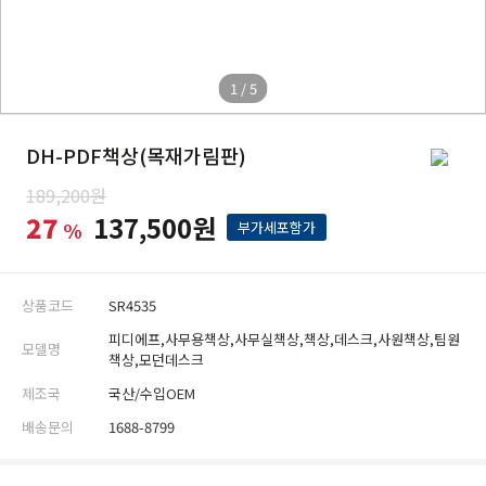
1 / 5
DH-PDF책상(목재가림판)
189,200원
27
137,500원
%
부가세포함가
상품코드
SR4535
피디에프,사무용책상,사무실책상,책상,데스크,사원책상,팀원
모델명
책상,모던데스크
제조국
국산/수입OEM
배송문의
1688-8799