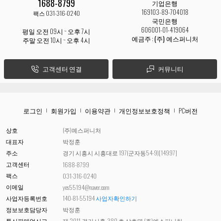
1688-8799
기업은행
169103-89-704018
팩스 031-316-0240
국민은행
606001-01-419064
평일 오전 09시 ~ 오후 7시
예금주 :
(주) 예스퍼니처
주말 오전 10시 ~ 오후 4시
고객센터 연결
커뮤니티
로그인
회원가입
이용약관
개인정보보호정책
PC버전
상호
(주)예스퍼니처
대표자
박정훈
주소
경기 시흥시 시흥대로 197(군자동54-9)[14997]
고객센터
1688-8799
팩스
031-316-0240
이메일
yes55194@naver.com
사업자등록번호
140-81-55194
사업자확인하기
정보보호담당자
박정훈
통신판매업신고
제 2011-경기시흥-389 호 상호명 (주)예스퍼니처