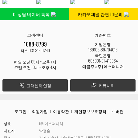
1:1 상담 네이버 톡톡
카카오채널 간편 1:1문의
고객센터
계좌번호
1688-8799
기업은행
169103-89-704018
팩스 031-316-0240
국민은행
606001-01-419064
평일 오전 09시 ~ 오후 7시
예금주 :
(주) 예스퍼니처
주말 오전 10시 ~ 오후 4시
고객센터 연결
커뮤니티
로그인
회원가입
이용약관
개인정보보호정책
PC버전
상호
(주)예스퍼니처
대표자
박정훈
주소
경기 시흥시 시흥대로 197(군자동54-9)[14997]