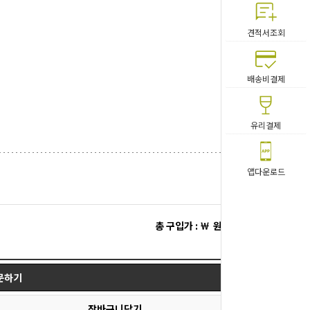
견적서조회
배송비결제
유리결제
앱다운로드
총 구입가 : ￦
원
문하기
장바구니담기