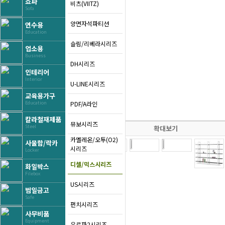
쇼파
비츠(VIITZ)
Sofa
양면자석파티션
연수용
Education
슬림/리베라시리즈
업소용
Business
DH시리즈
인테리어
Interior
U-LINE시리즈
교육용가구
PDF/A라인
Education
칼라철재제품
뮤보시리즈
Steel
확대보기
카멜레온/오투(O2)
사물함/락카
시리즈
Locker
디셀/믹스시리즈
화일박스
Filebox
US시리즈
범일금고
Safe
펀치시리즈
사무비품
Equipment
유로파2시리즈