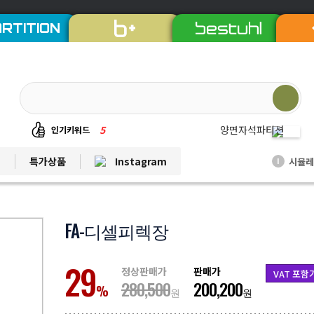
RTITION
5
양면자석파티션
인기키워드
6
퀸즈중역책상
트
특가상품
Instagram
시뮬레
I
7
듀오백체어
8
EL프리미엄파티션
9
발리회전의자
FA-디셀피렉장
10
연수용테이블
29
1
비플러스의자
정상판매가
판매가
VAT 포함
280,500
200,200
2
칼라철재
%
원
원
3
세트상품