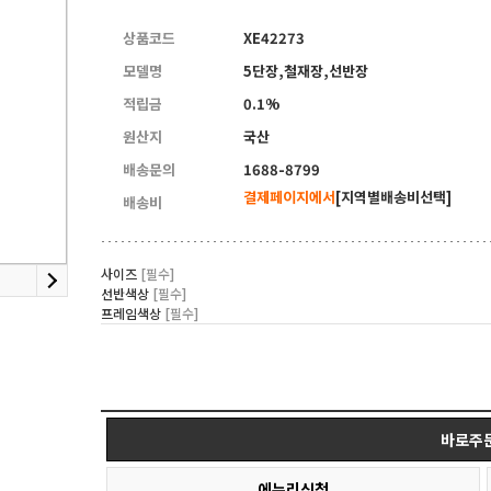
4
리더풀메쉬의자
상품코드
XE42273
모델명
5단장,철재장,선반장
적립금
0.1%
원산지
국산
배송문의
1688-8799
결제페이지에서
[지역별배송비선택]
배송비
사이즈
[필수]
선반색상
[필수]
프레임색상
[필수]
바로주
에누리신청