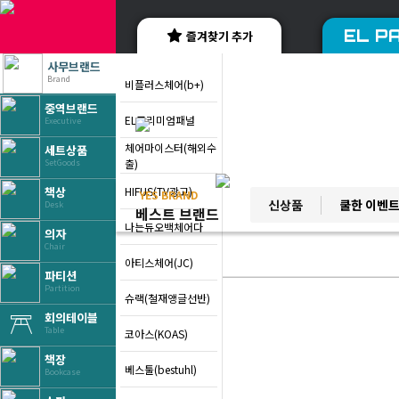
EL PA
즐겨찾기 추가
사무브랜드
Brand
비플러스체어(b+)
중역브랜드
EL프리미엄패널
Executive
체어마이스터(해외수
세트상품
출)
SetGoods
HIFUS(TV광고)
책상
YES BRAND
신상품
쿨한 이벤
Desk
베스트 브랜드
나는듀오백체어다
의자
Chair
아티스체어(JC)
파티션
Partition
슈랙(철재앵글선반)
회의테이블
Table
코아스(KOAS)
책장
베스툴(bestuhl)
Bookcase