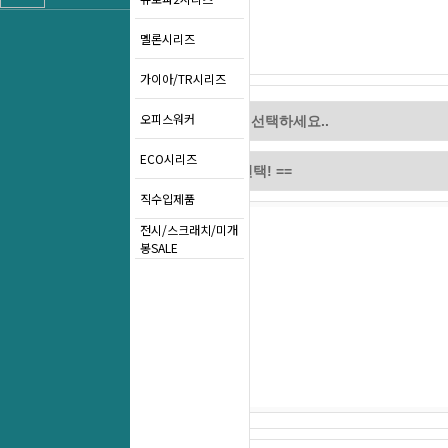
멜론시리즈
가이아/TR시리즈
오피스워커
ECO시리즈
직수입제품
전시/스크래치/미개
봉SALE