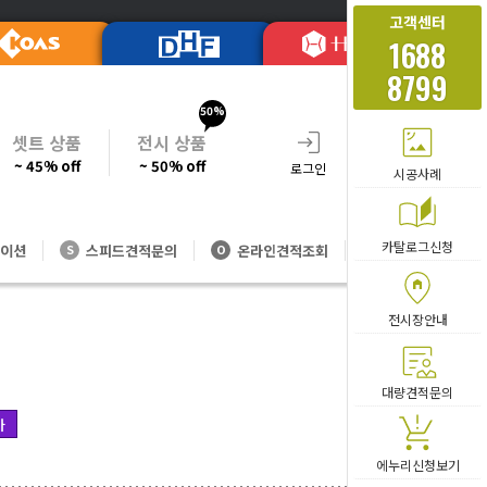
고객센터
1688
8799
50%
셋트 상품
전시 상품
~ 45% off
~ 50% off
로그인
회원가입
주문조회
시공사례
카탈로그신청
이션
스피드견적문의
온라인견적조회
대량방문견적
S
O
V
전시장안내
카테고리 
대량견적문의
가
에누리신청보기