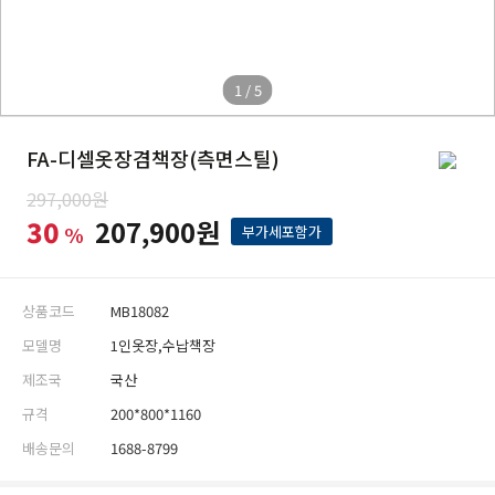
1 / 5
FA-디셀옷장겸책장(측면스틸)
297,000원
30
207,900원
%
부가세포함가
상품코드
MB18082
모델명
1인옷장,수납책장
제조국
국산
규격
200*800*1160
배송문의
1688-8799