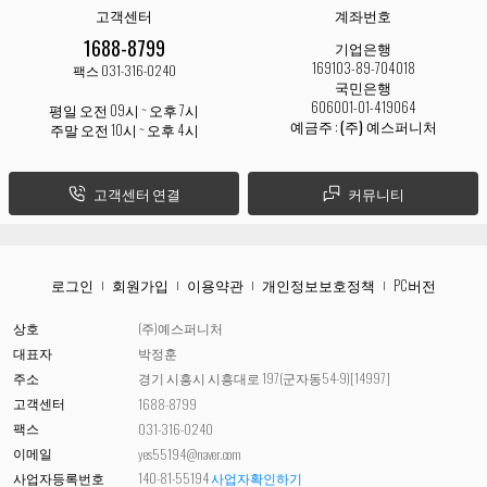
고객센터
계좌번호
1688-8799
기업은행
169103-89-704018
팩스 031-316-0240
국민은행
606001-01-419064
평일 오전 09시 ~ 오후 7시
예금주 :
(주) 예스퍼니처
주말 오전 10시 ~ 오후 4시
고객센터 연결
커뮤니티
로그인
회원가입
이용약관
개인정보보호정책
PC버전
상호
(주)예스퍼니처
대표자
박정훈
주소
경기 시흥시 시흥대로 197(군자동54-9)[14997]
고객센터
1688-8799
팩스
031-316-0240
이메일
yes55194@naver.com
사업자등록번호
140-81-55194
사업자확인하기