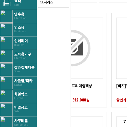
쇼파
GL시리즈
Sofa
연수용
Education
1
2
업소용
Business
인테리어
Interior
교육용가구
Education
칼라철재제품
Steel
사물함/락카
Locker
[비츠]라플라스중역프리미엄책상
[비츠
화일박스
Filebox
4,992,000
할인가 판매가 :
원
할인가 
￦
범일금고
Safe
사무비품
6
7
Equipment