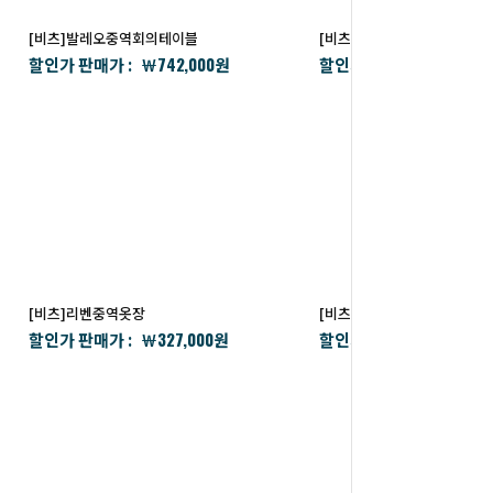
[비츠]발레오중역회의테이블
[비츠]리벤중역쇼파테이블
742,000
172,0
할인가 판매가 :
할인가 판매가 :
￦
원
￦
[비츠]리벤중역옷장
[비츠]크레시아중역사이드책
327,000
1,812,
할인가 판매가 :
할인가 판매가 :
￦
원
￦