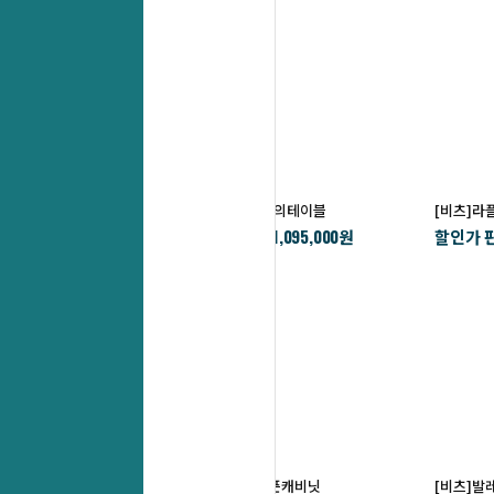
[비츠]크레시아중역회의테이블
[비츠]라
1,095,000
할인가 판매가 :
할인가 판
￦
원
[비츠]리벤중역5단오픈캐비닛
[비츠]