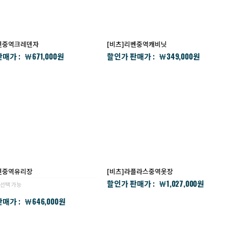
리벤중역크레덴자
[비츠]리벤중역캐비닛
671,000
349,000
매가 :
할인가 판매가 :
￦
원
￦
원
벤중역유리장
[비츠]라플라스중역옷장
1,027,000
할인가 판매가 :
￦
원
 선택 가능
646,000
매가 :
￦
원