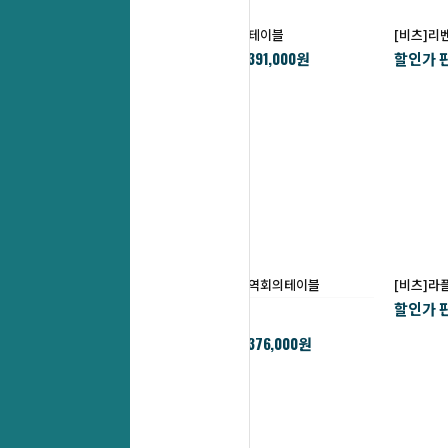
[비츠]발레오중역쇼파테이블
[비츠]
391,000
할인가 판매가 :
할인가 판
￦
원
[비츠]이엑스플러스중역회의테이블
[비츠]
할인가 판
티크 컬러 단종
376,000
할인가 판매가 :
￦
원