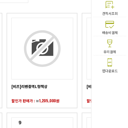
견적서조회
4
5
배송비결제
유리결제
앱다운로드
[비츠]리벤중역L형책상
[비츠]이엑스플러스중역L
1,205,000
653,00
할인가 판매가 :
원
할인가 판매가 :
￦
￦
9
10