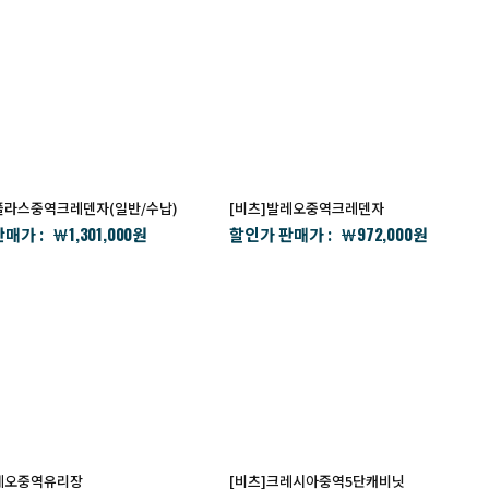
플라스중역크레덴자(일반/수납)
[비츠]발레오중역크레덴자
1,301,000
972,000
매가 :
할인가 판매가 :
￦
원
￦
원
발레오중역유리장
[비츠]크레시아중역5단캐비닛