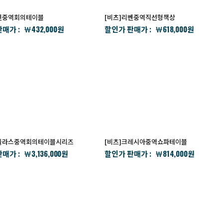
리벤중역회의테이블
[비츠]리벤중역직선형책상
432,000
618,000
매가 :
할인가 판매가 :
￦
원
￦
원
라플라스중역회의테이블시리즈
[비츠]크레시아중역쇼파테이블
3,136,000
814,000
매가 :
할인가 판매가 :
￦
원
￦
원