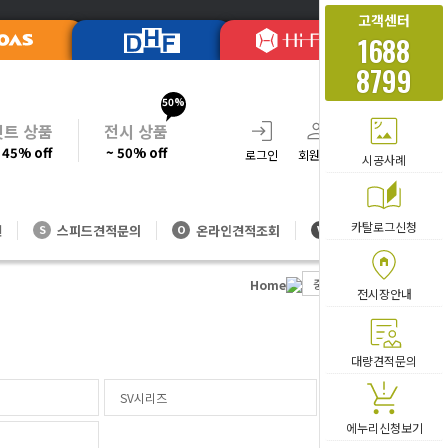
고객센터
1688
8799
50%
셋트 상품
전시 상품
 45% off
~ 50% off
로그인
회원가입
주문조회
장바
시공사례
카탈로그신청
션
스피드견적문의
온라인견적조회
대량방문견적
S
O
V
중역브랜드
비츠
Home
전시장안내
대량견적문의
SV시리즈
LF시리즈
에누리신청보기