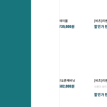
[비츠]발레오중역원형테이블
[비츠]
739,000
할인가 판매가 :
할인가 판
￦
원
[비츠]라플라스중역5단오픈캐비닛
[비츠]리
602,000
할인가 판매가 :
￦
원
브론즈 유리
할인가 판