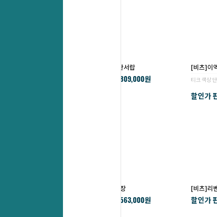
[비츠]크레시아중역3단서랍
[비츠]
809,000
할인가 판매가 :
￦
원
티크 색상 
할인가 판
[비츠]크레시아중역옷장
[비츠]리
563,000
할인가 판매가 :
할인가 판
￦
원