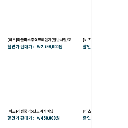
[비츠]라플라스중역크레덴자(일반서랍/조명서랍)
[비츠]라플라스중역유리장
2,799,000
1,614,
할인가 판매가 :
할인가 판매가 :
￦
원
￦
[비츠]리벤중역5단도어캐비닛
[비츠]발레오중역협탁
450,000
396,0
할인가 판매가 :
할인가 판매가 :
￦
원
￦