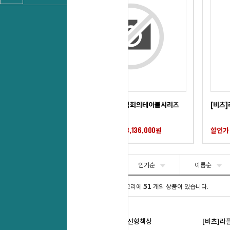
[비츠]라플라스중역회의테이블시리즈
[비츠
3,136,000
할인가 판매가 :
원
할인가 
￦
추천순
인기순
이름순
비츠(VIITZ)
51
카테고리에
개의 상품이 있습니다.
[비츠]크레시아중역직선형책상
[비츠]