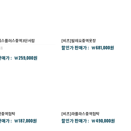
이엑스플러스중역3단서랍
[비츠]발레오중역옷장
681,000
할인가 판매가 :
￦
원
단종
259,000
매가 :
￦
원
벤중역협탁
[비츠]라플라스중역협탁
187,000
490,000
매가 :
할인가 판매가 :
￦
원
￦
원