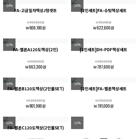
24%
20%
FA-고급일자책상J형셋트
[2인세트]FA-슈팅책상세트
￦800,000원
￦775,000원
￦606,100원
￦622,600원
21%
20%
FA-멜론A120도책상(2인)
[2인세트]DH-PDF책상세트
￦835,000원
￦980,000원
￦663,300원
￦787,600원
20%
20%
FA-멜론B120도책상(2인풀SET)
[2인세트]FA-멜론책상세트
￦1,000,000원
￦978,000원
￦801,900원
￦781,000원
20%
21%
FA-멜론C120도책상(2인풀SET)