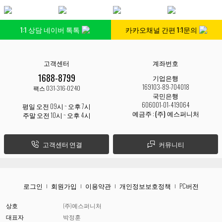
1:1 상담 네이버 톡톡
카카오채널 간편 1:1문의
고객센터
계좌번호
1688-8799
기업은행
169103-89-704018
팩스 031-316-0240
국민은행
606001-01-419064
평일 오전 09시 ~ 오후 7시
예금주 :
(주) 예스퍼니처
주말 오전 10시 ~ 오후 4시
고객센터 연결
커뮤니티
로그인
회원가입
이용약관
개인정보보호정책
PC버전
상호
(주)예스퍼니처
대표자
박정훈