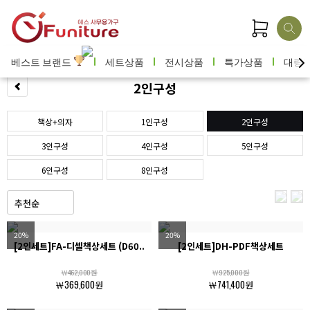
베스트 브랜드
세트상품
전시상품
특가상품
대량
2인구성
책상+의자
1인구성
2인구성
3인구성
4인구성
5인구성
6인구성
8인구성
20%
20%
[2인세트]FA-디셀책상세트 (D60..
[2인세트]DH-PDF책상세트
￦462,000원
￦925,000원
￦369,600원
￦741,400원