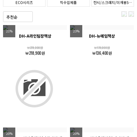
ECO시리즈
직수입제품
전시/스크래치/미개봉SALE
21%
23%
DH-A라인팀장책상
DH-뉴에임책상
￦278,000원
￦178,000원
￦218,900원
￦136,400원
20%
20%