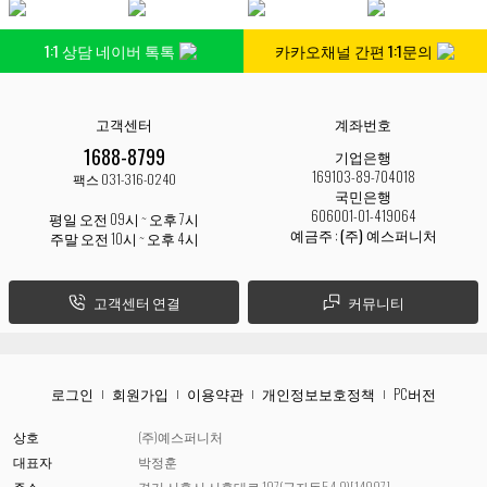
1:1 상담 네이버 톡톡
카카오채널 간편 1:1문의
고객센터
계좌번호
1688-8799
기업은행
169103-89-704018
팩스 031-316-0240
국민은행
606001-01-419064
평일 오전 09시 ~ 오후 7시
예금주 :
(주) 예스퍼니처
주말 오전 10시 ~ 오후 4시
고객센터 연결
커뮤니티
로그인
회원가입
이용약관
개인정보보호정책
PC버전
상호
(주)예스퍼니처
대표자
박정훈
주소
경기 시흥시 시흥대로 197(군자동54-9)[14997]