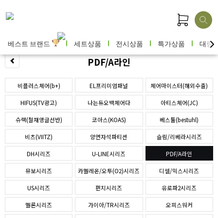
베스트 브랜드
세트상품
전시상품
특가상품
대량
PDF/A라인
비플러스체어(b+)
EL프리미엄패널
체어마이스터(해외수출)
HIFUS(TV광고)
나는듀오백체어다
아티스체어(JC)
슈랙(철재앵글선반)
코아스(KOAS)
베스툴(bestuhl)
비츠(VIITZ)
양면자석파티션
슬림/리베라시리즈
DH시리즈
U-LINE시리즈
PDF/A라인
뮤보시리즈
카멜레온/오투(O2)시리즈
디셀/믹스시리즈
US시리즈
펀치시리즈
유로파2시리즈
멜론시리즈
가이아/TR시리즈
오피스워커