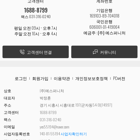
고객센터
계좌번호
1688-8799
기업은행
169103-89-704018
팩스 031-316-0240
국민은행
606001-01-419064
평일 오전 09시 ~ 오후 7시
예금주 :
(주) 예스퍼니처
주말 오전 10시 ~ 오후 4시
고객센터 연결
커뮤니티
로그인
회원가입
이용약관
개인정보보호정책
PC버전
상호
(주)예스퍼니처
대표자
박정훈
주소
경기 시흥시 시흥대로 197(군자동54-9)[14997]
고객센터
1688-8799
팩스
031-316-0240
이메일
yes55194@naver.com
사업자등록번호
140-81-55194
사업자확인하기