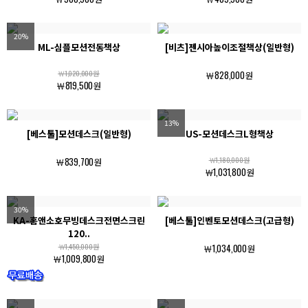
20%
ML-심플모션전동책상
[비츠]젠시아높이조절책상(일반형)
￦1,020,000원
￦828,000원
￦819,500원
13%
[베스툴]모션데스크(일반형)
US-모션데스크L형책상
￦839,700원
￦1,180,000원
￦1,031,800원
30%
KA-홈앤소호무빙데스크전면스크린
[베스툴]인벤토모션데스크(고급형)
120..
￦1,450,000원
￦1,034,000원
￦1,009,800원