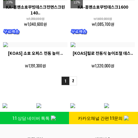
23%
22%
KA-홈앤소호무빙데스크전면스크린
KA-홈앤소호무빙데스크1600
140..
￦1,350,000원
￦1,400,000원
￦1,040,600원
￦1,085,700원
[KOAS] 소호 오피스 전동 높이 ..
[KOAS]힐로 전동식 높이조절 데스..
￦1,191,300원
￦1,320,000원
2
1
1:1 상담 네이버 톡톡
카카오채널 간편 1:1문의