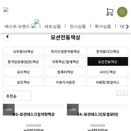
베스트 브랜드
세트상품
전시상품
특가상품
대량
모션전동책상
사무용OA책상
프리미엄중역용책상
중역용CEO책상
중역임원용(팀장)책상
가죽책상/철재책상
모션전동책상
유리책상
컴퓨터책상
사이드책상
보조책상
이동식서랍장
서류함/화일박스
20%
13%
US-모션데스크일자형책상
FA-모션데스크(듀얼모터)
￦625,000원
￦562,000원
￦500,500원
￦489,500원