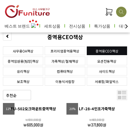
베스트 브랜드
세트상품
전시상품
특가상품
대량
중역용CEO책상
사무용OA책상
프리미엄중역용책상
중역용CEO책상
중역임원용(팀장)책상
가죽책상/철재책상
모션전동책상
유리책상
컴퓨터책상
사이드책상
보조책상
이동식서랍장
서류함/화일박스
FU-502오크마운트중역책상
LF-28-4인조가죽책상
12%
20%
￦690,000원
￦465,000원
￦605,000원
￦371,800원