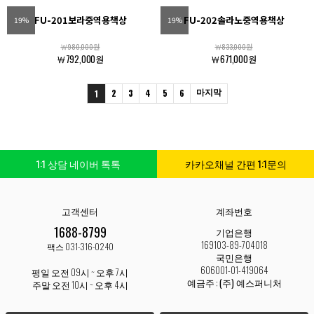
FU-201보라중역용책상
FU-202솔라노중역용책상
19%
19%
￦980,000원
￦833,000원
￦792,000원
￦671,000원
2
3
4
5
6
마지막
1
1:1 상담 네이버 톡톡
카카오채널 간편 1:1문의
고객센터
계좌번호
1688-8799
기업은행
169103-89-704018
팩스 031-316-0240
국민은행
606001-01-419064
평일 오전 09시 ~ 오후 7시
예금주 :
(주) 예스퍼니처
주말 오전 10시 ~ 오후 4시