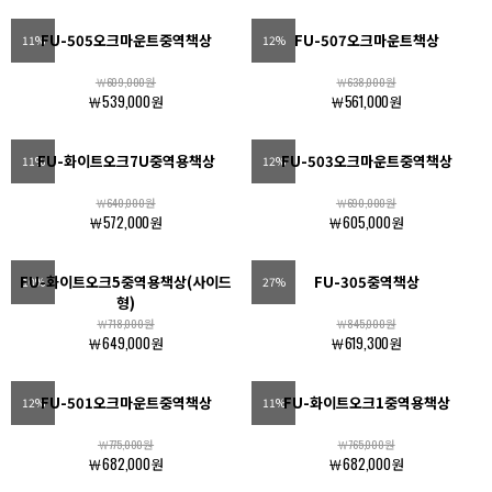
FU-505오크마운트중역책상
FU-507오크마운트책상
11%
12%
￦609,000원
￦638,000원
￦539,000원
￦561,000원
FU-화이트오크7U중역용책상
FU-503오크마운트중역책상
11%
12%
￦640,000원
￦690,000원
￦572,000원
￦605,000원
FU-화이트오크5중역용책상(사이드
FU-305중역책상
10%
27%
형)
￦718,000원
￦845,000원
￦649,000원
￦619,300원
FU-501오크마운트중역책상
FU-화이트오크1중역용책상
12%
11%
￦775,000원
￦765,000원
￦682,000원
￦682,000원