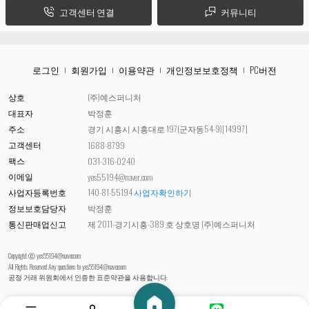
고객센터 연결
커뮤니티
로그인
회원가입
이용약관
개인정보보호정책
PC버전
상호
(주)예스퍼니처
대표자
박정훈
주소
경기 시흥시 시흥대로 197(군자동54-9)[14997]
고객센터
1688-8799
팩스
031-316-0240
이메일
yes55194@naver.com
사업자등록번호
140-81-55194
사업자확인하기
정보보호담당자
박정훈
통신판매업신고
제 2011-경기시흥-389 호 상호명 (주)예스퍼니처
Copyright ⓒ yes55194@naver.com
All Rights Reserved Any questions to
yes55194@naver.com
공정 거래 위원회에서 인증한 표준약관을 사용합니다.