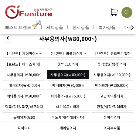
베스트 브랜드
세트상품
전시상품
특가상품
대량
사무용의자(￦80,000~)
【브랜드】체어마이스터(해외수출)
【브랜드】비플러스체어(b+)
【브랜드】듀오백기획전
【브랜드】아티스체어(JC)
중역CEO의자
중역임원(팀장)의자
사무용의자(￦30,000~)
사무용의자(￦80,000~)
사무용의자(￦110,000~)
메쉬의자(￦40,000~)
메쉬의자(￦90,000~)
메쉬의자(￦130,000~)
회의용의자(￦20,000~)
회의용의자(￦75,000~)
고급회의용의자
학교/학원/교구/성구의자
대기용로비의자
진찰/실험/작업의자
뉴체의자(G20)
이노체어(침대형의자)
접이식의자
좌식의자
게이밍의자
의자부속품