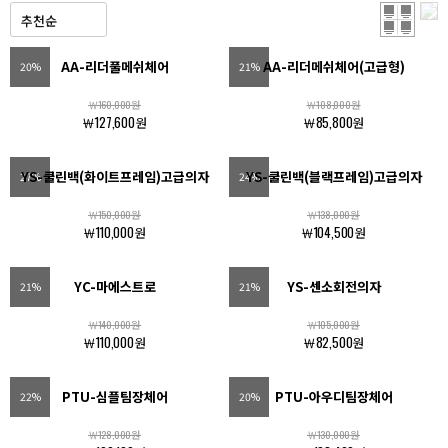
AA-리더풀메쉬체어
AA-리더메쉬체어(고급형)
20%
21%
￦160,000원
￦108,000원
￦127,600원
￦85,800원
YS-쿨린백(화이트프레임)고급의자
YS-쿨린백(블랙프레임)고급의자
27%
24%
￦150,000원
￦138,000원
￦110,000원
￦104,500원
YC-마에스트로
YS-센소회전의자
21%
21%
￦140,000원
￦105,000원
￦110,000원
￦82,500원
PTU-심플팀장체어
PTU-아우디팀장체어
22%
20%
￦128,000원
￦130,000원