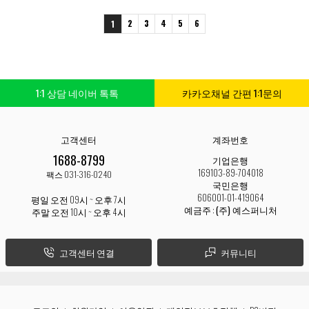
2
3
4
5
6
1
1:1 상담 네이버 톡톡
카카오채널 간편 1:1문의
고객센터
계좌번호
1688-8799
기업은행
169103-89-704018
팩스 031-316-0240
국민은행
606001-01-419064
평일 오전 09시 ~ 오후 7시
예금주 :
(주) 예스퍼니처
주말 오전 10시 ~ 오후 4시
고객센터 연결
커뮤니티